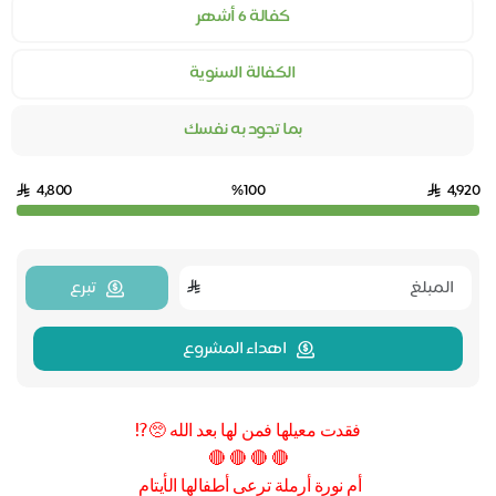
كفالة 6 أشهر
الكفالة السنوية
بما تجود به نفسك
4,800
%100
4,9
تبرع
اهداء المشروع
فقدت معيلها فمن لها بعد الله 🥺⁉️
🔴 🔴 🔴 🔴
أم نورة أرملة ترعى أطفالها الأيتام