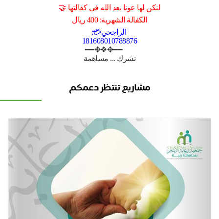
لنكن لها عونا بعد الله في كفالتها 🤝
الكفالة الشهرية: 400 ريال
الراجحي💳:
181608010788876
━━✥❖✥━━
نشرك ... مساهمة
مشاريع تنتظر دعمكم