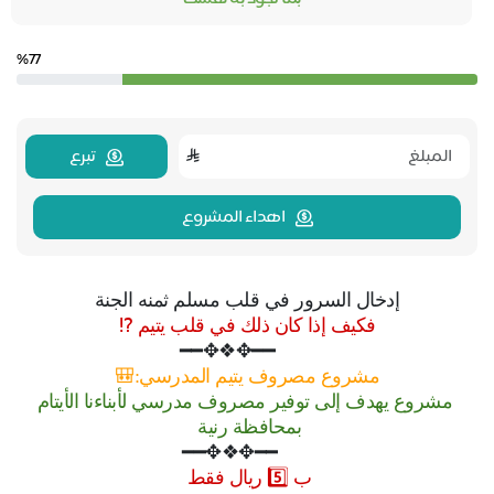
%77
تبرع
اهداء المشروع
إدخال السرور في قلب مسلم ثمنه الجنة
فكيف إذا كان ذلك في قلب يتيم ⁉️
━━✥❖✥━━
مشروع مصروف يتيم المدرسي:🎒
مشروع يهدف إلى توفير مصروف مدرسي لأبناءنا الأيتام
بمحافظة رنية
━━✥❖✥━━
ب 5️⃣ ريال فقط