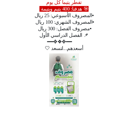
تفطر يتيما كل يوم
🎯 هدفنا: 400 يتيم ويتيمة
▪️المصروف الأسبوعي: 25 ريال
▪️المصروف الشهري: 100 ريال
▪️مصروف الفصل: 300 ريال
📌 الفصل الدراسي الأول
━━✥❖✥━━
أسعدهم...لتسعد 🤍